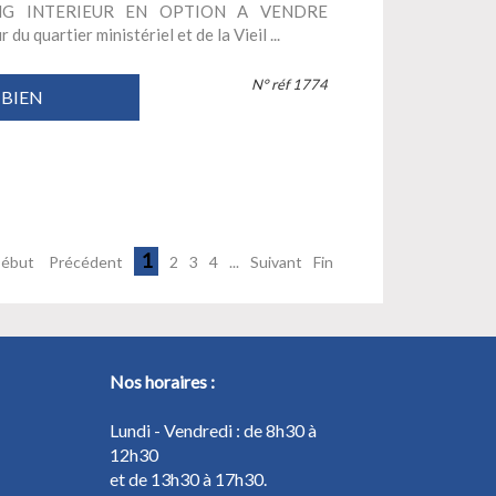
NG INTERIEUR EN OPTION A VENDRE
quartier ministériel et de la Vieil ...
N° réf 1774
 BIEN
1
ébut
Précédent
2
3
4
...
Suivant
Fin
Nos horaires :
Lundi - Vendredi : de 8h30 à
12h30
et de 13h30 à 17h30.