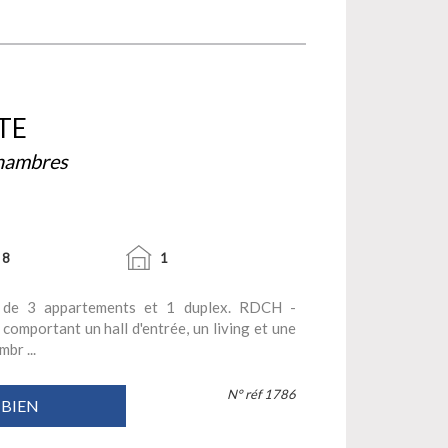
TE
Chambres
8
1
 de 3 appartements et 1 duplex. RDCH -
omportant un hall d'entrée, un living et une
br ...
N° réf 1786
 BIEN