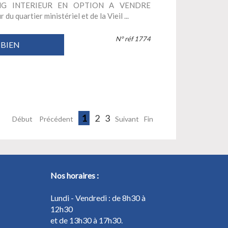
NG INTERIEUR EN OPTION A VENDRE
quartier ministériel et de la Vieil ...
N° réf 1774
 BIEN
1
2
3
Début
Précédent
Suivant
Fin
Nos horaires :
Lundi - Vendredi : de 8h30 à
12h30
et de 13h30 à 17h30.