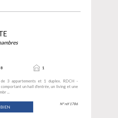
TE
Chambres
8
1
 de 3 appartements et 1 duplex. RDCH -
omportant un hall d'entrée, un living et une
br ...
N° réf 1786
 BIEN